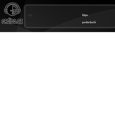
:: ::
kbps
posluchačů