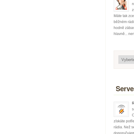
n
z
Máte tak zce
běžném rádiu
hodně zábavy
hlavně... ne
Serve
R
s
C
získáte potř
rádia. Než se
doporučujem