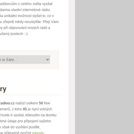
adšencům z celého světa vysílat
darma vlastní internetové rádio.
la unikátní možnost slyšet to, co v
 zřejmě nikdy neuslyšíte. Přeji Vám
 při objevování nových rádií a
rušený poslech :-).
ry
adioo.cz
nabízí celkem
50
free
erverů, z toho
45
je nyní volných.
hcete-li vysílat, kliknutím na ikonku
ebné údaje pro připojení vašeho
 však do vysílání pustíte,
e důkladně pročíst
návody
.