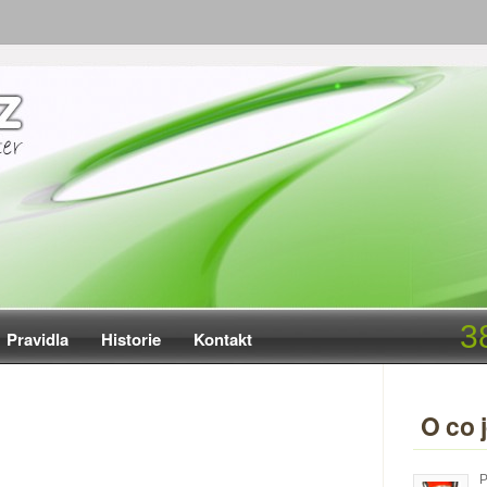
3
Pravidla
Historie
Kontakt
O co 
P