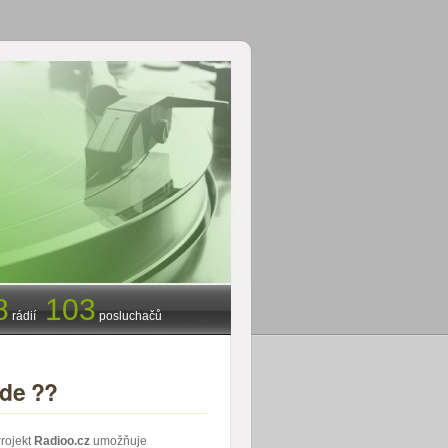
8
103
rádií
posluchačů
jde ??
rojekt
Radioo.cz
umožňuje